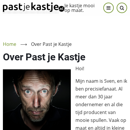
Overslaan
Je kastje mooi
op maat.
en
naar
de
inhoud
gaan
Home
⟶
Over Past je Kastje
Over Past je Kastje
Hoi!
Mijn naam is Sven, en ik
ben precisiefanaat. Al
meer dan 30 jaar
ondernemer en al die
tijd producent van
mooie spullen. Vaak op
maat en altijd in kleine